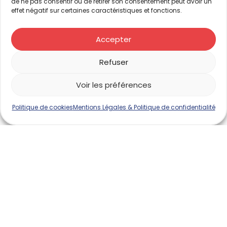
de ne pas consentir ou de retirer son consentement peut avoir un
effet négatif sur certaines caractéristiques et fonctions.
Accepter
Refuser
Voir les préférences
Politique de cookies
Mentions Légales & Politique de confidentialité
COORDONNÉES
14 ALLÉE CHARLES PATHÉ ZAC DE
L’ÉCHANGEUR
02 48 67 80 80