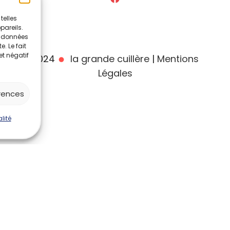
telles
pareils.
s données
. Le fait
et négatif
2024
la grande cuillère
|
Mentions
Légales
érences
lité